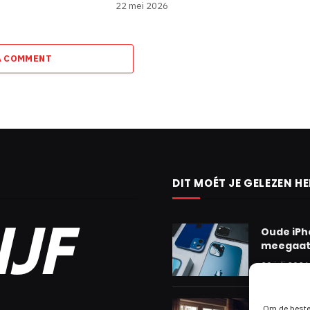
22 mei 2026
A COMMENT
DIT MOÉT JE GELEZEN H
Oude iPh
meegaat 
20 juli 2026
Aluminiu
Om de beste 