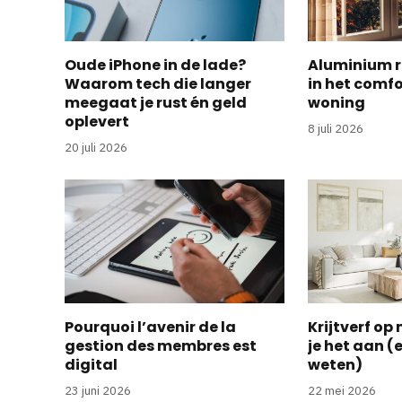
Oude iPhone in de lade?
Aluminium r
Waarom tech die langer
in het comf
meegaat je rust én geld
woning
oplevert
8 juli 2026
20 juli 2026
Pourquoi l’avenir de la
Krijtverf op
gestion des membres est
je het aan (
digital
weten)
23 juni 2026
22 mei 2026