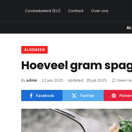
Cookiebeleid (EU)
Contact
Over ons
A
ALGEMEEN
Hoeveel gram spag
By
admin
12 juni 2025
Updated:
28 juli 2025
Geen re
Facebook
Twitter
Pinter