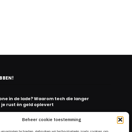
EBBEN!
one in de lade? Waarom tech die langer
je rust én geld oplevert
Beheer cookie toestemming
m ramen: investeer in het comfort van jouw
ervaringen te bieden, gebruiken wij technologieën zoals cookies om