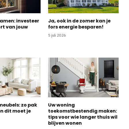
amen: investeer
Ja, ook in de zomer kan je
ort van jouw
fors energie besparen!
5 juli 2026
 meubels: zo pak
Uw woning
en dit moet je
toekomstbestendig maken:
tips voor wie langer thuis wil
blijven wonen