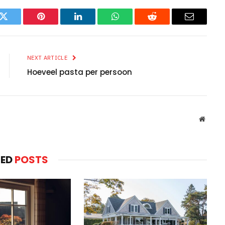
k
Twitter
Pinterest
LinkedIn
WhatsApp
Reddit
Email
NEXT ARTICLE
Hoeveel pasta per persoon
Websit
TED
POSTS