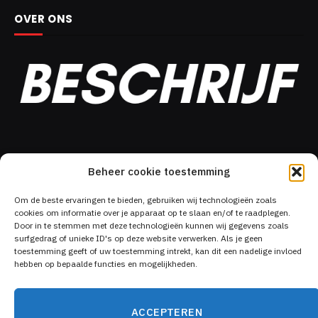
OVER ONS
DIT MOÉT JE GELEZEN HEBBEN!
Beheer cookie toestemming
Om de beste ervaringen te bieden, gebruiken wij technologieën zoals
cookies om informatie over je apparaat op te slaan en/of te raadplegen.
Oude iPhone in de lade? Waarom
Door in te stemmen met deze technologieën kunnen wij gegevens zoals
tech die langer meegaat je rust én
surfgedrag of unieke ID's op deze website verwerken. Als je geen
geld oplevert
toestemming geeft of uw toestemming intrekt, kan dit een nadelige invloed
20 juli 2026
hebben op bepaalde functies en mogelijkheden.
Aluminium ramen: investeer in het
ACCEPTEREN
comfort van jouw woning