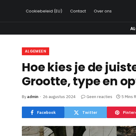
Cookiebeleid (EU)
Contact
Over ons
A
ALGEMEEN
Hoe kies je de juis
Grootte, type en op
By
admin
26 augustus 2024
Geen reacties
5 Mins 
Facebook
Twitter
Pinter