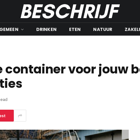
LGEMEEN
DRINKEN
ETEN
NATUUR
ZAKEL
te container voor jouw 
ties
Read
est