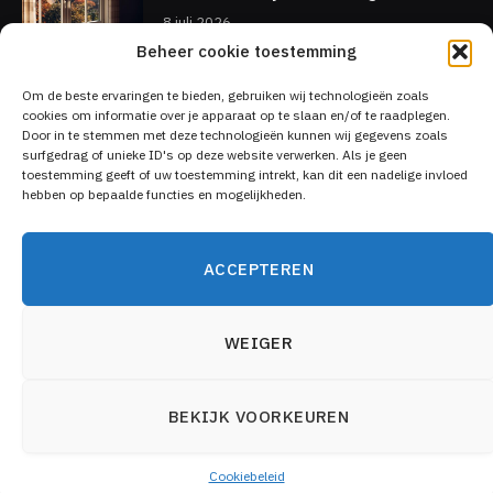
8 juli 2026
Beheer cookie toestemming
Ja, ook in de zomer kan je fors
Om de beste ervaringen te bieden, gebruiken wij technologieën zoals
energie besparen!
cookies om informatie over je apparaat op te slaan en/of te raadplegen.
Door in te stemmen met deze technologieën kunnen wij gegevens zoals
5 juli 2026
surfgedrag of unieke ID's op deze website verwerken. Als je geen
toestemming geeft of uw toestemming intrekt, kan dit een nadelige invloed
hebben op bepaalde functies en mogelijkheden.
ACCEPTEREN
WEIGER
BEKIJK VOORKEUREN
Cookiebeleid