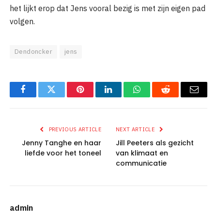
het lijkt erop dat Jens vooral bezig is met zijn eigen pad
volgen.
Dendoncker
jens
Facebook
Twitter
Pinterest
LinkedIn
WhatsApp
Reddit
Email
PREVIOUS ARTICLE
NEXT ARTICLE
Jenny Tanghe en haar
Jill Peeters als gezicht
liefde voor het toneel
van klimaat en
communicatie
admin