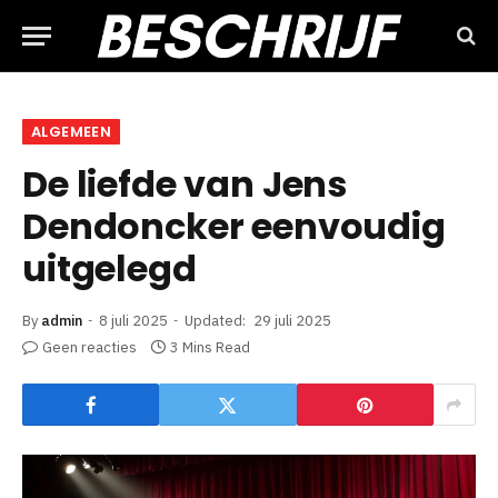
ALGEMEEN
De liefde van Jens
Dendoncker eenvoudig
uitgelegd
By
admin
8 juli 2025
Updated:
29 juli 2025
Geen reacties
3 Mins Read